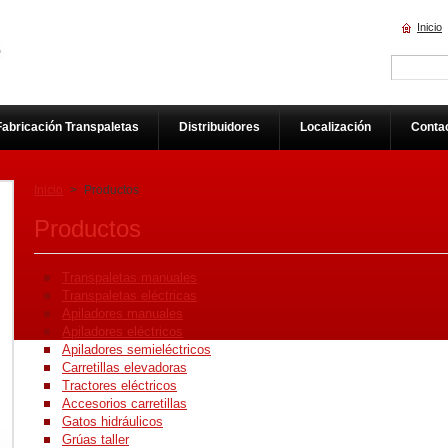
Inicio
Fabricación Transpaletas
Distribuidores
Localización
Conta
Inicio
>
Productos
Productos
Transpaletas manuales
Transpaletas eléctricas
Apiladores manuales
Apiladores eléctricos
Apiladores semieléctricos
Carretillas elevadoras
Tractores eléctricos
Accesorios carretillas
Gatos hidráulicos
Grúas taller