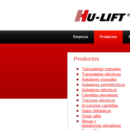
Empresa
Productos
Productos
Transpaletas manuales
Transpaletas eléctricas
Apiladores manuales
Apiladores semieléctricos
Apiladores eléctricos
Carretillas elevadoras
Tractores eléctricos
Accesorios ca
rretillas
Gatos hidráulicos
Grúas taller
Mesas y
plataformas elevadoras