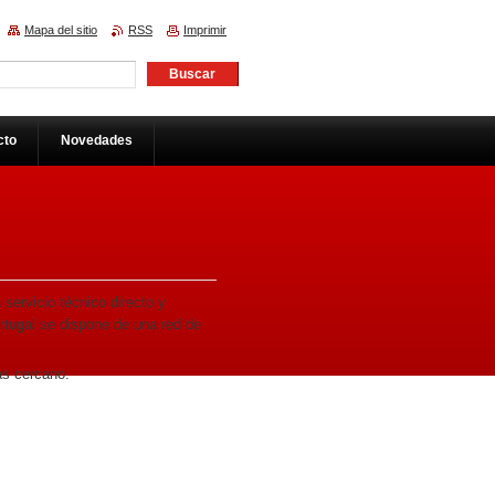
Mapa del sitio
RSS
Imprimir
cto
Novedades
servicio técnico directo y
rtugal se dispone de una red de
ás cercano.