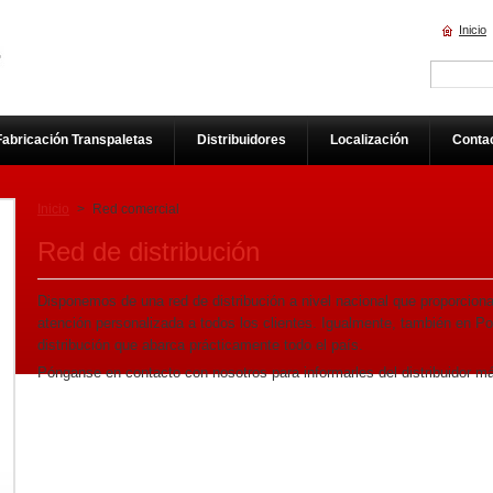
Inicio
Fabricación Transpaletas
Distribuidores
Localización
Conta
Inicio
>
Red comercial
Red de distribución
Disponemos de una red de distribución a nivel nacional que proporciona 
atención personalizada a todos los clientes. Igualmente, también en Po
distribución que abarca prácticamente todo el país.
Pónganse en contacto con nosotros para informarles del distribuidor m