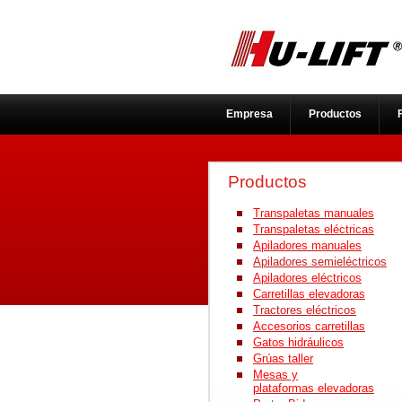
Empresa
Productos
Red comercial
Productos
Transpaletas manuales
Transpaletas eléctricas
Apiladores manuales
Apiladores semieléctricos
Apiladores eléctricos
Carretillas elevadoras
Tractores eléctricos
Accesorios ca
rretillas
Gatos hidráulicos
Grúas taller
Mesas y
plataformas elevadoras