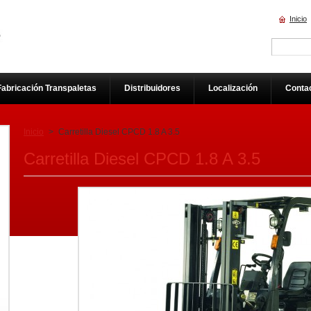
Inicio
Fabricación Transpaletas
Distribuidores
Localización
Conta
Inicio
>
Carretilla Diesel CPCD 1.8 A 3.5
Carretilla Diesel CPCD 1.8 A 3.5