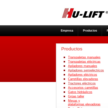
Empresa
Productos
Red comercial
Productos
Transpaletas manuales
Transpaletas eléctricas
Apiladores manuales
Apiladores semieléctricos
Apiladores eléctricos
Carretillas elevadoras
Tractores eléctricos
Accesorios ca
rretillas
Gatos hidráulicos
Grúas taller
Mesas y
plataformas elevadoras